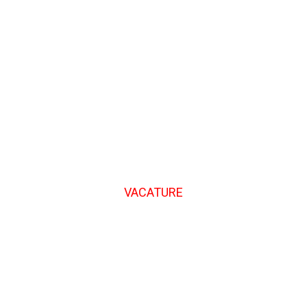
VACATURE
Chauffeur CE - HLS
Onbepaalde duur ― Voltijds ― Hamont-Achel