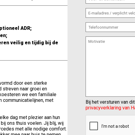
optioneel ADR;
ren;
n veilig en tijdig bij de
evormd door een sterke
 streven naar groei en
koesteren we een familiale
n communicatielijnen, met
Bij het versturen van d
privacyverklaring van 
lke dag met plezier aan hun
 ons thuis voelen. Jij blij, wij
ercedes met alle nodige comfort.
ekker mee naar huis te nemen,