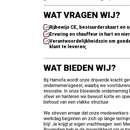
WAT VRAGEN WIJ?
Rijbewijs CE, bestuurderskaart en 
Ervaring en chauffeur in hart en nie
Verantwoordelijkheidszin om goedere
klant te leveren;
WAT BIEDEN WIJ?
Bij Hamofa wordt onze drijvende kracht g
ondernemersgeest, waarbij we voortdurend
innovatie. In onze bloeiende onderneming 
sfeer en hanteren we bewust korte en ope
behoud van een vlakke structuur.
We streven ernaar dat onze medewerkers e
werkdag beginnen en zich op lange termijn bij
blij! Je krijgt je eigen vrachtwagen: een M
Bovendien heb je de mogelijkheid om je tr