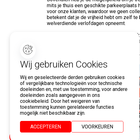
mits je thuis een geschikte parkeerplaats h
voor onze klanten, waardoor we geen collec
betekent dat je de vrijheid hebt om zelf te
welverdiende verlofdagen opneemt.
Heb je een passie voor de weg en ben je k
Hamofa Logistics nodigt je graag uit voo
jouw potentieel te bespreken!
Wij gebruiken Cookies
Wij en geselecteerde derden gebruiken cookies
of vergelijkbare technologieën voor technische
doeleinden en, met uw toestemming, voor andere
doeleinden zoals aangegeven in ons
cookiebeleid. Door het weigeren van
toestemming kunnen gerelateerde functies
mogelijk niet beschikbaar zijn.
ACCEPTEREN
VOORKEUREN