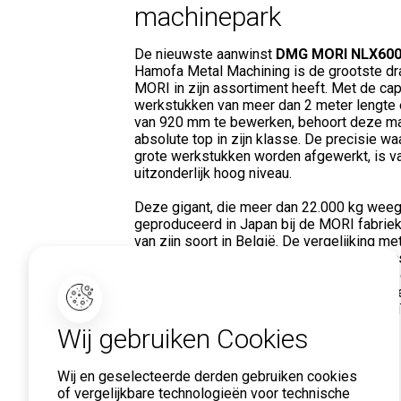
machinepark
De nieuwste aanwinst
DMG MORI NLX600
Hamofa Metal Machining is de grootste d
MORI in zijn assortiment heeft. Met de cap
werkstukken van meer dan 2 meter lengte 
van 920 mm te bewerken, behoort deze ma
absolute top in zijn klasse. De precisie 
grote werkstukken worden afgewerkt, is v
uitzonderlijk hoog niveau.
Deze gigant, die meer dan 22.000 kg weegt
geproduceerd in Japan bij de MORI fabriek
van zijn soort in België. De vergelijking me
Actros vrachtwagens van Hamofa Logistic
de weegschaal, geeft een goed beeld van
indrukwekkende omvang van deze machine.
machine volledig computergestuurd en ge
onze geavanceerde aansturingssystemen.
Wij gebruiken Cookies
Wij en geselecteerde derden gebruiken cookies
of vergelijkbare technologieën voor technische