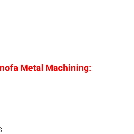
ofa Metal Machining:
Stefan aan
roer van onze nieuwe reus!
s