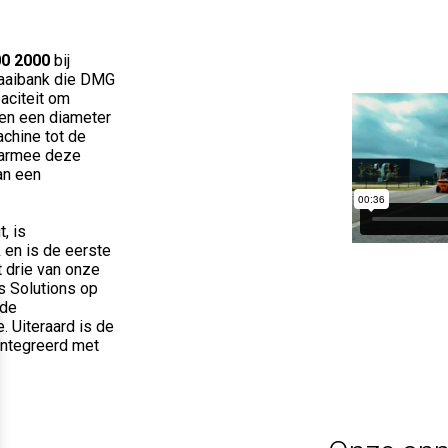
0 2000
bij
raaibank die DMG
aciteit om
en een diameter
chine tot de
waarmee deze
an een
, is
 en is de eerste
t drie van onze
s Solutions op
 de
 Uiteraard is de
ïntegreerd met