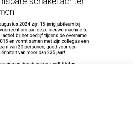
isbare schakel achter
rmen
 augustus 2024 zijn 15-jarig jubileum bij
et voorrecht om aan deze nieuwe machine te
l actief bij het bedrijf tijdens de overname
015 en vormt samen met zijn collega's een
 team van 20 personen, goed voor een
iënniteit van meer dan 235 jaar!
 draaien en draadvonken, vindt Stefan
 uitdagingen in de afwisseling van het
ze machines en computerprogrammeren.
ing in de sector vóór zijn komst naar ons,
me evolutie in het vakgebied van dichtbij
r machines vroeger nog manueel werden
 Stefan nu met de meest geavanceerde
de technologie.