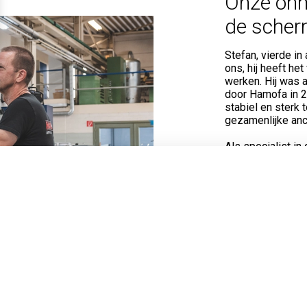
Onze onm
de sche
Stefan, vierde in
ons, hij heeft h
werken. Hij was a
door Hamofa in 2
stabiel en sterk
gezamenlijke anc
Als specialist in
dagelijks nieuwe
besturen van de
Met 11 jaar ervar
heeft hij de enor
meegemaakt. Waa
bestuurd, werkt
computergestuur
ge